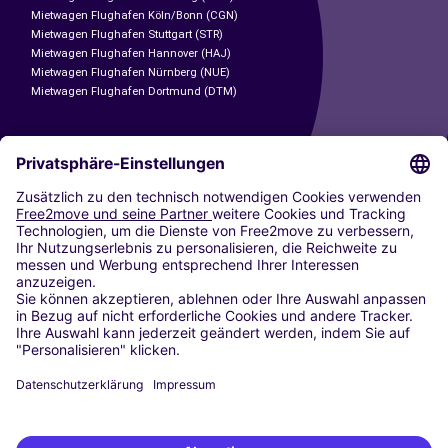
Mietwagen Flughafen Köln/Bonn (CGN)
Mietwagen Flughafen Stuttgart (STR)
Mietwagen Flughafen Hannover (HAJ)
Mietwagen Flughafen Nürnberg (NUE)
Mietwagen Flughafen Dortmund (DTM)
CARSHARING
UNSERE STÄDTE
Paris
Madrid
Washington DC
Mailand
Rom
Turin
Wien
Berlin
Köln
Düsseldorf
Frankfurt
Hamburg
München