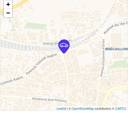
+
−
Leaflet
| ©
OpenStreetMap
contributors ©
CARTO