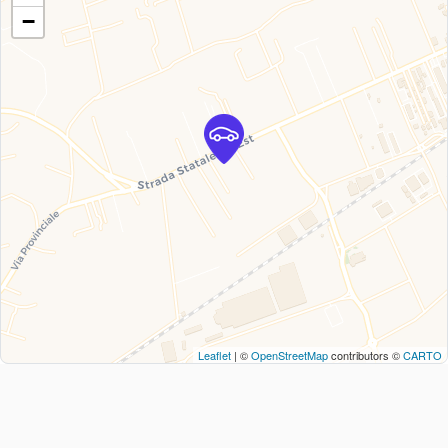
−
Leaflet
| ©
OpenStreetMap
contributors ©
CARTO