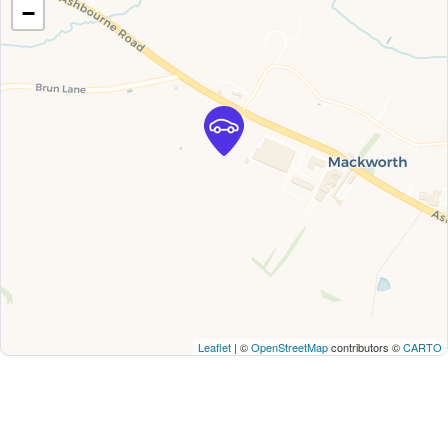
−
Leaflet
| ©
OpenStreetMap
contributors ©
CARTO