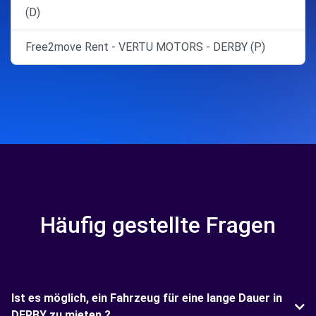
(D)
Free2move Rent - VERTU MOTORS - DERBY (P)
Häufig gestellte Fragen
Ist es möglich, ein Fahrzeug für eine lange Dauer in
DERBY zu mieten ?