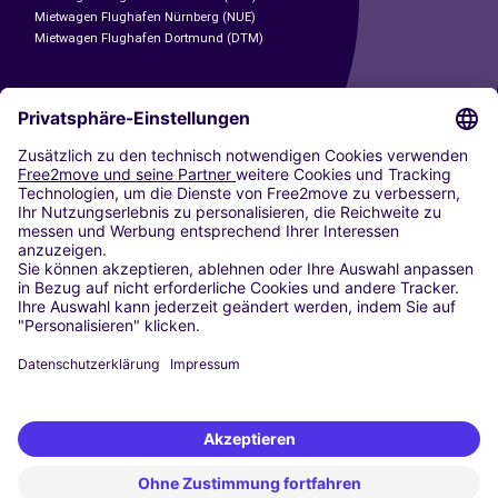
Mietwagen Flughafen Nürnberg (NUE)
Mietwagen Flughafen Dortmund (DTM)
CARSHARING
UNSERE STÄDTE
Paris
Madrid
Washington DC
Mailand
Rom
Turin
Wien
Berlin
Köln
Düsseldorf
Frankfurt
Hamburg
München
Stuttgart
Amsterdam