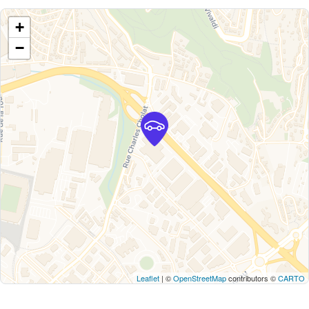
+
−
Leaflet
| ©
OpenStreetMap
contributors ©
CARTO