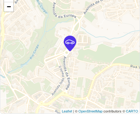
−
Leaflet
| ©
OpenStreetMap
contributors ©
CARTO