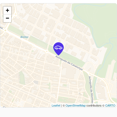
+
−
Leaflet
| ©
OpenStreetMap
contributors ©
CARTO