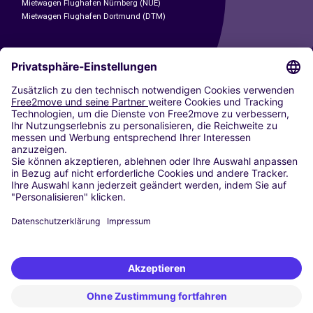
Mietwagen Flughafen Nürnberg (NUE)
Mietwagen Flughafen Dortmund (DTM)
CARSHARING
UNSERE STÄDTE
Paris
Madrid
Washington DC
Mailand
Rom
Turin
Wien
Berlin
Köln
Düsseldorf
Frankfurt
Hamburg
München
Stuttgart
Amsterdam