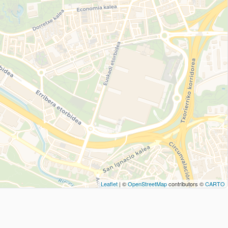
Leaflet
| ©
OpenStreetMap
contributors ©
CARTO