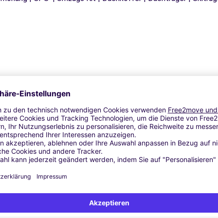
Ähnliche Agenturen
- Laredo (P)
Galdácano (O)