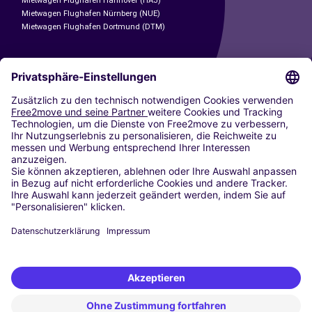
Mietwagen Flughafen Hannover (HAJ)
Mietwagen Flughafen Nürnberg (NUE)
Mietwagen Flughafen Dortmund (DTM)
CARSHARING
UNSERE STÄDTE
Paris
Madrid
Washington DC
Mailand
Rom
Turin
Wien
Berlin
Köln
Düsseldorf
Frankfurt
Hamburg
München
Stuttgart
Amsterdam