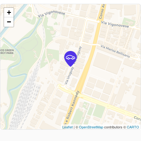
+
−
Leaflet
| ©
OpenStreetMap
contributors ©
CARTO