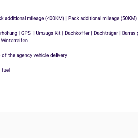
ck additional mileage (400KM) | Pack additional mileage (50KM)
tzerhöhung | GPS | Umzugs Kit | Dachkoffer | Dachträger | Barras
 Winterreifen
e of the agency vehicle delivery
 fuel