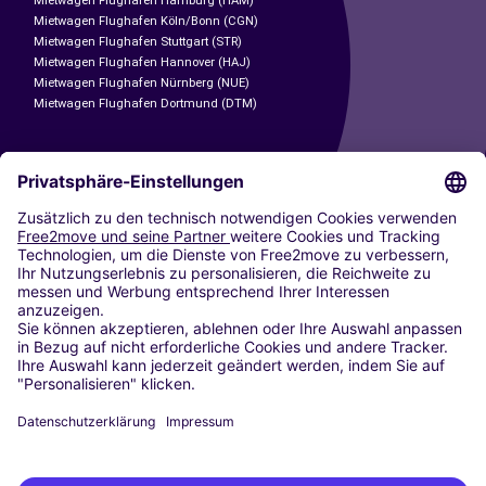
Mietwagen Flughafen Hamburg (HAM)
Mietwagen Flughafen Köln/Bonn (CGN)
Mietwagen Flughafen Stuttgart (STR)
Mietwagen Flughafen Hannover (HAJ)
Mietwagen Flughafen Nürnberg (NUE)
Mietwagen Flughafen Dortmund (DTM)
CARSHARING
UNSERE STÄDTE
Paris
Madrid
Washington DC
Mailand
Rom
Turin
Wien
Berlin
Köln
Düsseldorf
Frankfurt
Hamburg
München