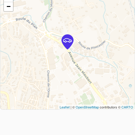
−
Leaflet
| ©
OpenStreetMap
contributors ©
CARTO