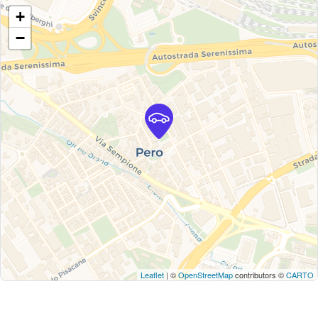
+
−
Leaflet
| ©
OpenStreetMap
contributors ©
CARTO