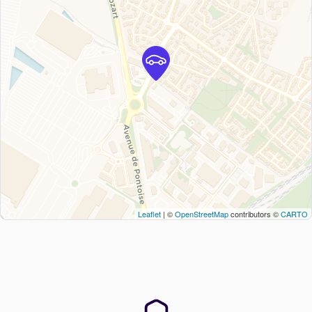
Leaflet
| ©
OpenStreetMap
contributors ©
CARTO