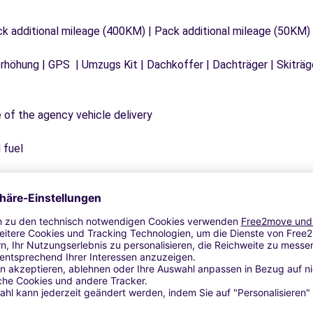
ck additional mileage (400KM) | Pack additional mileage (50KM)
tzerhöhung | GPS | Umzugs Kit | Dachkoffer | Dachträger | Skitr
e of the agency vehicle delivery
 fuel