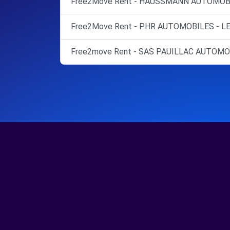
Free2Move Rent - HAUSSMANN AUTOMOBI
Free2Move Rent - PHR AUTOMOBILES - L
Free2move Rent - SAS PAUILLAC AUTOMOB