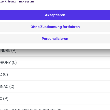
Ähnliche Agenturen
ASTELNAU-DE-MEDOC (C)
LAURENT D'ARCE (P)
NDRE (P)
DRONY (C)
 (C)
GNAC (C)
C (P)