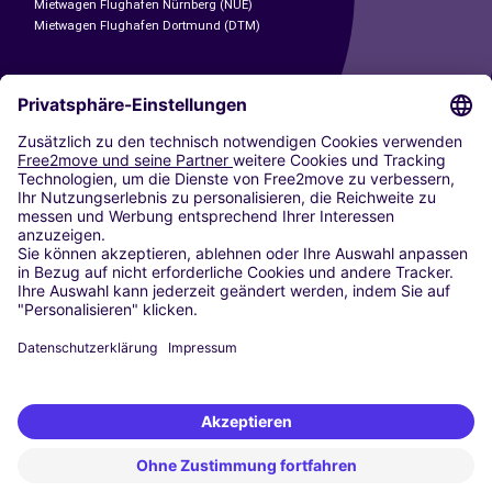
Mietwagen Flughafen Nürnberg (NUE)
Mietwagen Flughafen Dortmund (DTM)
CARSHARING
UNSERE STÄDTE
Paris
Madrid
Washington DC
Mailand
Rom
Turin
Wien
Berlin
Köln
Düsseldorf
Frankfurt
Hamburg
München
Stuttgart
Amsterdam