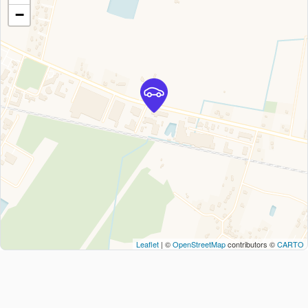
−
Leaflet
| ©
OpenStreetMap
contributors ©
CARTO