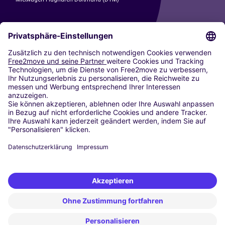
CARSHARING
UNSERE STÄDTE
Paris
Madrid
Washington DC
Mailand
Rom
Turin
Wien
Berlin
Köln
Düsseldorf
Frankfurt
Hamburg
München
Stuttgart
Amsterdam