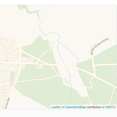
Leaflet
| ©
OpenStreetMap
contributors ©
CARTO