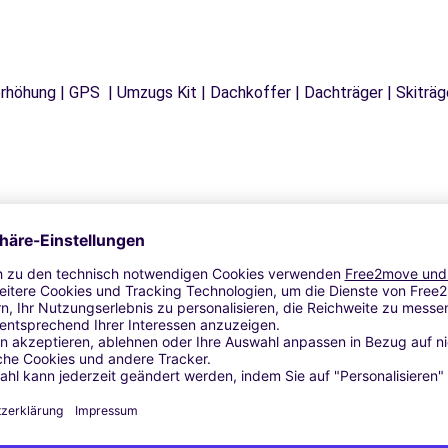
tzerhöhung | GPS | Umzugs Kit | Dachkoffer | Dachträger | Skitr
Ähnliche Agenturen