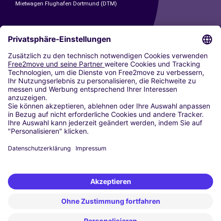
Mietwagen Flughafen Dortmund (DTM)
CARSHARING
UNSERE STÄDTE
Paris
Madrid
Washington DC
Mailand
Rom
Turin
Wien
Berlin
Köln
Düsseldorf
Frankfurt
Hamburg
München
Stuttgart
Amsterdam