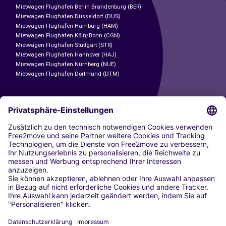
Mietwagen Flughafen Berlin Brandenburg (BER)
Mietwagen Flughafen Düsseldorf (DUS)
Mietwagen Flughafen Hamburg (HAM)
Mietwagen Flughafen Köln/Bonn (CGN)
Mietwagen Flughafen Stuttgart (STR)
Mietwagen Flughafen Hannover (HAJ)
Mietwagen Flughafen Nürnberg (NUE)
Mietwagen Flughafen Dortmund (DTM)
CARSHARING
UNSERE STÄDTE
Paris
Madrid
Washington DC
Mailand
Rom
Turin
Wien
Berlin
Köln
Düsseldorf