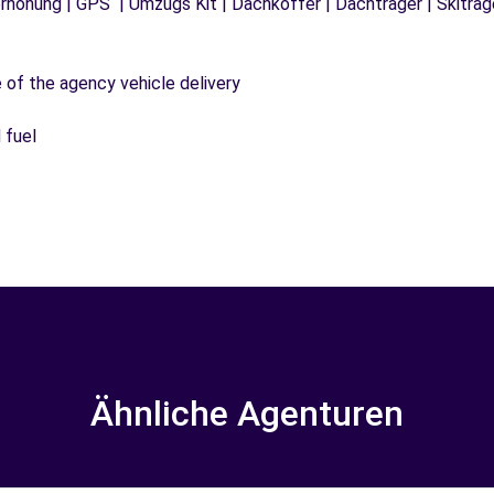
tzerhöhung | GPS | Umzugs Kit | Dachkoffer | Dachträger | Skitr
e of the agency vehicle delivery
 fuel
Ähnliche Agenturen