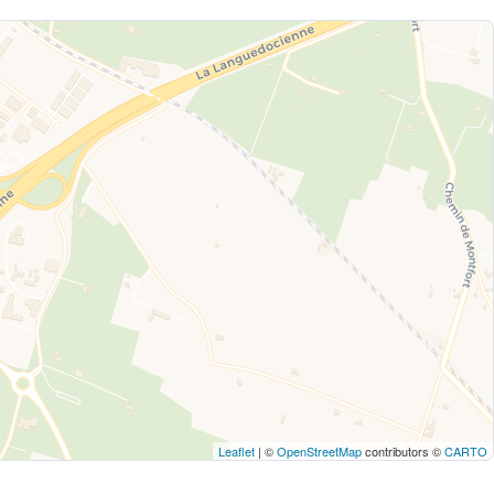
Leaflet
| ©
OpenStreetMap
contributors ©
CARTO