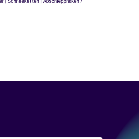
äger | Schneeketten | Abschlepphaken /