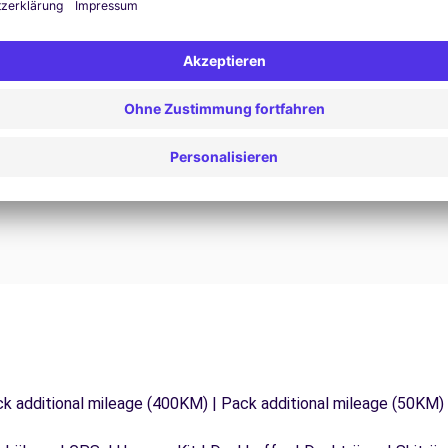
24/7 Unterstützung
Probleme auf der Straße? Unser Support-Service
ist jederzeit verfügbar, um eine
F
 zu
unterbrechungsfreie Reise zu gewährleisten.
d
ck additional mileage (400KM) | Pack additional mileage (50KM)