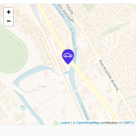
+
−
Leaflet
| ©
OpenStreetMap
contributors ©
CARTO