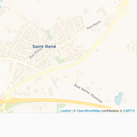
Leaflet
| ©
OpenStreetMap
contributors ©
CARTO