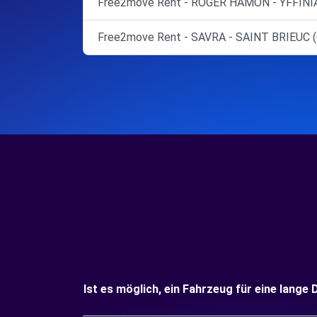
Free2move Rent - ROGER HAMON - YFFINIA
Free2move Rent - SAVRA - SAINT BRIEUC (
Ist es möglich, ein Fahrzeug für eine lange 