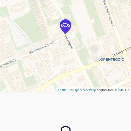
Leaflet
| ©
OpenStreetMap
contributors ©
CARTO