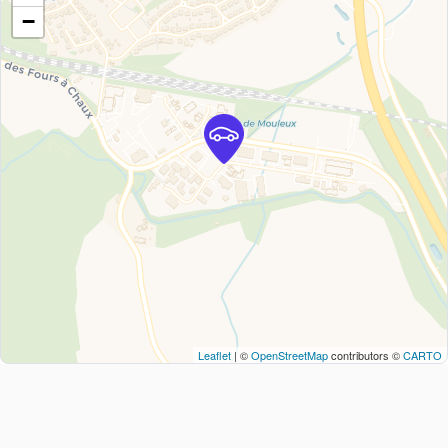
−
Leaflet
| ©
OpenStreetMap
contributors ©
CARTO