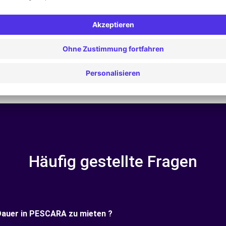
 Seient elevat | GPS | Kit de Moviment | Caixa de Sostre | Barres
e
Häufig gestellte Fragen
e Dauer in PESCARA zu mieten ?