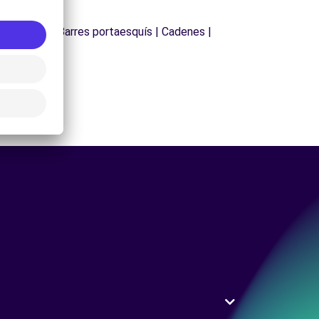
 de sostre | Barres portaesquís | Cadenes |