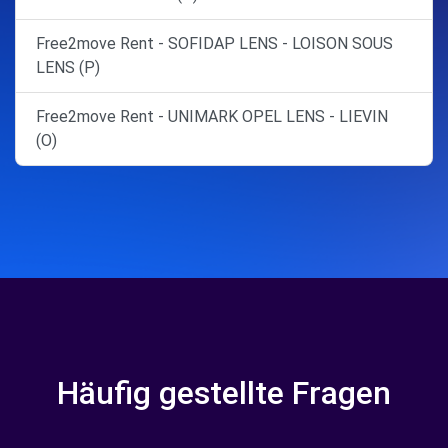
Free2move Rent - SOFIDAP LENS - LOISON SOUS
LENS (P)
Free2move Rent - UNIMARK OPEL LENS - LIEVIN
(O)
Häufig gestellte Fragen