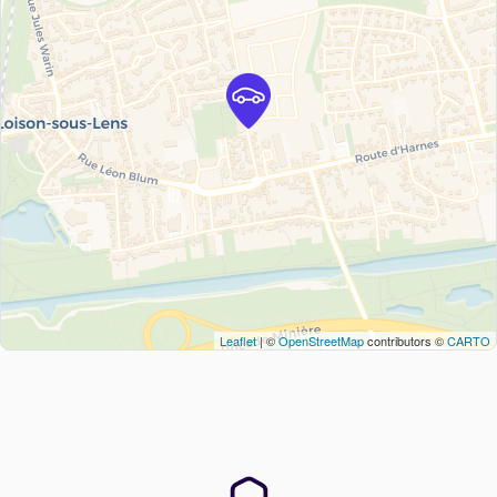
Leaflet
| ©
OpenStreetMap
contributors ©
CARTO