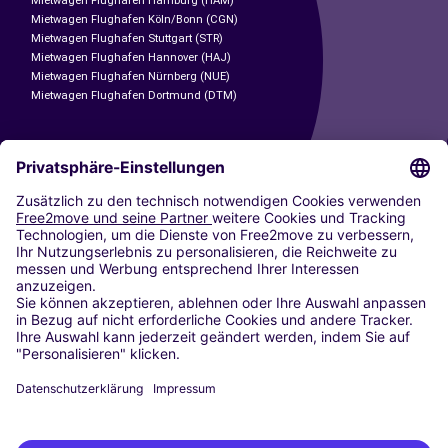
Mietwagen Flughafen Hamburg (HAM)
Mietwagen Flughafen Köln/Bonn (CGN)
Mietwagen Flughafen Stuttgart (STR)
Mietwagen Flughafen Hannover (HAJ)
Mietwagen Flughafen Nürnberg (NUE)
Mietwagen Flughafen Dortmund (DTM)
CARSHARING
UNSERE STÄDTE
Paris
Madrid
Washington DC
Mailand
Rom
Turin
Wien
Berlin
Köln
Düsseldorf
Frankfurt
Hamburg
München