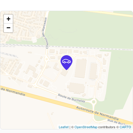
+
−
Leaflet
| ©
OpenStreetMap
contributors ©
CARTO