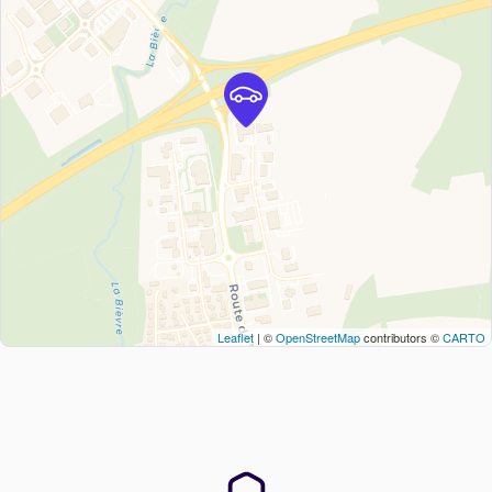
Leaflet
| ©
OpenStreetMap
contributors ©
CARTO