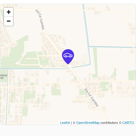
+
−
Leaflet
| ©
OpenStreetMap
contributors ©
CARTO