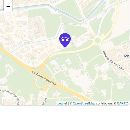
−
Leaflet
| ©
OpenStreetMap
contributors ©
CARTO