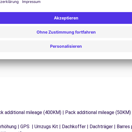
24/7 Unterstützung
Probleme auf der Straße? Unser Support-Service
ist jederzeit verfügbar, um eine
F
 zu
unterbrechungsfreie Reise zu gewährleisten.
d
ck additional mileage (400KM) | Pack additional mileage (50KM)
tzerhöhung | GPS | Umzugs Kit | Dachkoffer | Dachträger | Barres