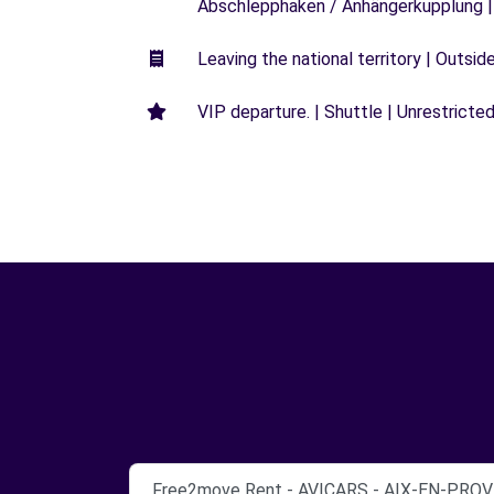
Abschlepphaken / Anhängerkupplung |
Leaving the national territory | Outsid
VIP departure. | Shuttle | Unrestricted
Free2move Rent - AVICARS - AIX-EN-PROV