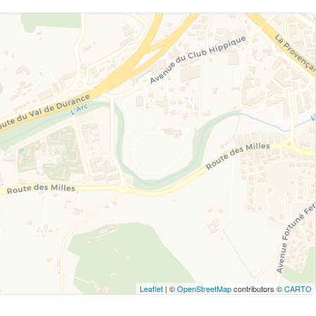
Leaflet
| ©
OpenStreetMap
contributors ©
CARTO