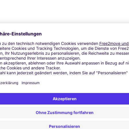
tzerhöhung | GPS | Umzugs Kit | Dachkoffer | Dachträger | Skitr
Ähnliche Agenturen