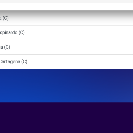
ATALAYAS - Murcia (P)
 (C)
pinardo (C)
a (C)
artagena (C)