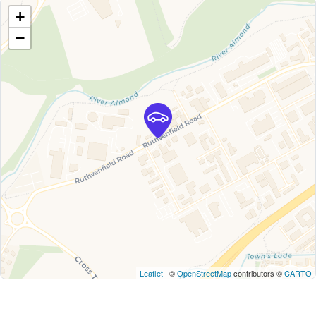
+
−
Leaflet
| ©
OpenStreetMap
contributors ©
CARTO