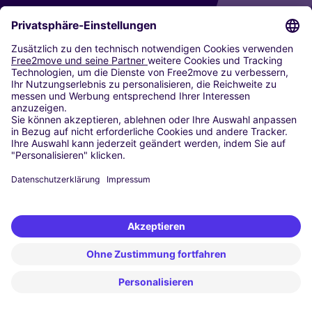
CARSHARING
UNSERE STÄDTE
Paris
Madrid
Washington DC
Mailand
Rom
Turin
Wien
Berlin
Köln
Düsseldorf
Frankfurt
Hamburg
München
Stuttgart
Amsterdam