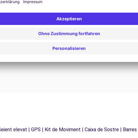
24/7 Unterstützung
Probleme auf der Straße? Unser Support-Service
ist jederzeit verfügbar, um eine
F
 zu
unterbrechungsfreie Reise zu gewährleisten.
d
 Seient elevat | GPS | Kit de Moviment | Caixa de Sostre | Barres
e