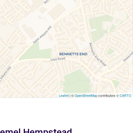
Leaflet
| ©
OpenStreetMap
contributors ©
CARTO
 Hemel Hempstead