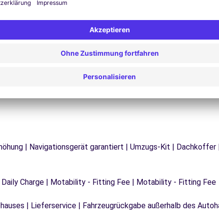
Probleme auf der Straße? Unser Support-Service
ist jederzeit verfügbar, um eine
F
 zu
unterbrechungsfreie Reise zu gewährleisten.
d
rhöhung | Navigationsgerät garantiert | Umzugs-Kit | Dachkoffer 
 Daily Charge | Motability - Fitting Fee | Motability - Fitting Fee
auses | Lieferservice | Fahrzeugrückgabe außerhalb des Autoha