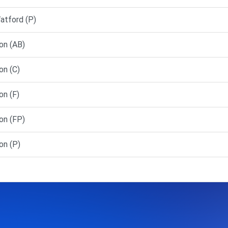
tford (P)
on (AB)
on (C)
on (F)
on (FP)
on (P)