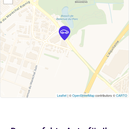
Leaflet
| ©
OpenStreetMap
contributors ©
CARTO