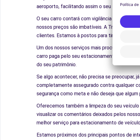
aeroporto, facilitando assim o seu translado e
O seu carro contará com vigilância 24h, além d
nossos preços são imbatíveis. A TravelCar ofere
clientes. Estamos à postos para tirar qualquer 
Um dos nossos serviços mais procurados hoje em
carro paga pelo seu estacionamento. Com certe
do seu patrimônio.
Se algo acontecer, não precisa se preocupar, 
completamente assegurado contra qualquer cont
segurança como meta e não deseja que algum pr
Oferecemos também a limpeza do seu veículo pa
visualizar os comentários deixados pelos nosso
melhor serviço para estacionamento de veícul
Estamos próximos dos principais pontos de int