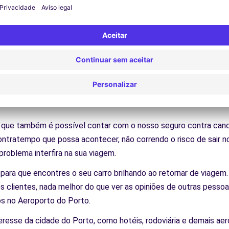
ntre o local onde estarás hospedado e o seu destino.
e disponibilizarmos diversos serviços como seguro cancelamento
ce as melhores tarifas para guardar o seu carro, além de dispon
dúvida que venhas a ter.
 dia é o aluguel do carro próprio, a grande vantagem disso é qu
za uma ótima opção para quem vai viajar por muito tempo, dese
já que também é possível contar com o nosso seguro contra ca
ratempo que possa acontecer, não correndo o risco de sair no 
oblema interfira na sua viagem.
ra que encontres o seu carro brilhando ao retornar de viagem.
s clientes, nada melhor do que ver as opiniões de outras pessoa
os no Aeroporto do Porto.
eresse da cidade do Porto, como hotéis, rodoviária e demais ae