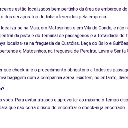
ceiros estão localizados bem pertinho da área de embarque do 
aro dos serviços top de linha oferecidos pela empresa.
localiza-se na Maia, em Matosinhos e em Vila do Conde, e não n
e central da pista e do terminal de passageiros e a totalidade do
ways localiza-se na freguesia de Custóias, Leça do Balio e Guifõ
rtence a Matosinhos, na freguesia de Perafita, Lavra e Santa Cr
 que check-in é o procedimento obrigatório a todos os passagei
iva bagagem com a companhia aérea. Existem, no entanto, diver
n?
 voos. Para evitar atrasos e aproveitar ao máximo o tempo disp
ra que não corra o risco de encontrar o check-in já encerrado.