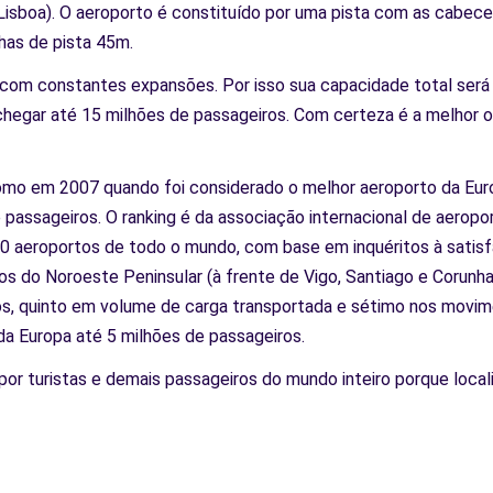
e Lisboa). O aeroporto é constituído por uma pista com as cab
nhas de pista 45m.
ar com constantes expansões. Por isso sua capacidade total ser
hegar até 15 milhões de passageiros. Com certeza é a melhor op
 como em 2007 quando foi considerado o melhor aeroporto da Eur
passageiros. O ranking é da associação internacional de aeroport
0 aeroportos de todo o mundo, com base em inquéritos à satisf
tos do Noroeste Peninsular (à frente de Vigo, Santiago e Corun
ros, quinto em volume de carga transportada e sétimo nos movime
da Europa até 5 milhões de passageiros.
 por turistas e demais passageiros do mundo inteiro porque loca