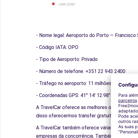
- Nome legal: Aeroporto do Porto — Francisco 
- Código IATA: OPO
- Tipo de Aeroporto: Privado
- Número de telefone: +351 22 943 2400
- Tráfego no aeroporto: 11 milhões de passage
- Coordenadas GPS: 41° 14' 12.98" N 8° 40' 13"
A TravelCar oferece as melhores opções para e
disso oferecermos transfer gratuito entre o a
A TravelCar também oferece várias opções de 
empresas da concorrência. Também é possível