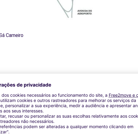
Sá Carneiro
iros
 O
stacionamento na cidade do Porto. O parking localiza-se nas p
eroporto e o estacionamento, dessa maneira poderás relaxar e ap
serviços, sempre com as melhores tarifas do mercado, geralme
 encontrar parques de estacionamento cobertos ou descobertos