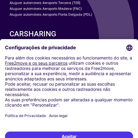
Aluguer automóveis Aeroporto Terceira (TER)
Aluguer automóveis Aeroporto Madeira (FNC)
Aluguer automóveis Aeroporto Ponta Delgada (PDL)
CARSHARING
NOSSAS CIDADES
Paris
Washington DC
Milan
Rome
Turin
Vienna
Berlin
Cologne
Dusseldorf
Frankfurt
Hamburg
Munich
Stuttgart
Amsterdam