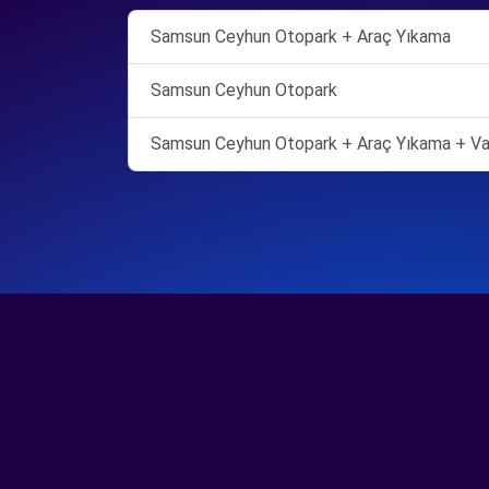
Samsun Ceyhun Otopark + Araç Yıkama
Samsun Ceyhun Otopark
Samsun Ceyhun Otopark + Araç Yıkama + Va