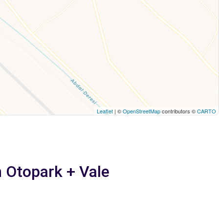
Leaflet
| ©
OpenStreetMap
contributors ©
CARTO
 Otopark + Vale