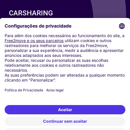
CARSHARING
NOSSAS CIDADES
Paris
Washington DC
Milan
Rome
Turin
Vienna
Berlin
Cologne
Dusseldorf
Frankfurt
Hamburg
Munich
Stuttgart
Amsterdam