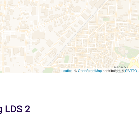
Leaflet
| ©
OpenStreetMap
contributors ©
CARTO
g LDS 2