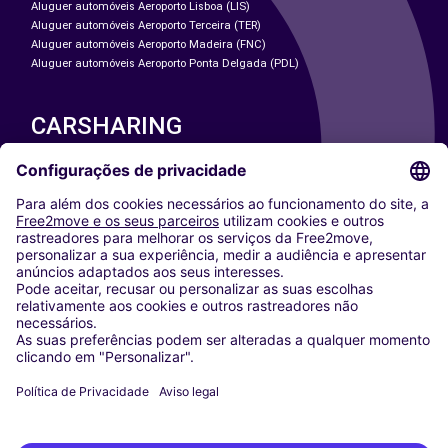
Aluguer automóveis Aeroporto Lisboa (LIS)
Aluguer automóveis Aeroporto Terceira (TER)
Aluguer automóveis Aeroporto Madeira (FNC)
Aluguer automóveis Aeroporto Ponta Delgada (PDL)
CARSHARING
NOSSAS CIDADES
Paris
Washington DC
Milan
Rome
Turin
Vienna
Berlin
Cologne
Dusseldorf
Frankfurt
Hamburg
Munich
Stuttgart
Amsterdam