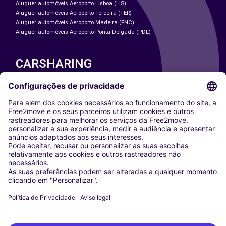
Aluguer automóveis Aeroporto Lisboa (LIS)
Aluguer automóveis Aeroporto Terceira (TER)
Aluguer automóveis Aeroporto Madeira (FNC)
Aluguer automóveis Aeroporto Ponta Delgada (PDL)
CARSHARING
NOSSAS CIDADES
Paris
Washington DC
Milan
Rome
Turin
Vienna
Berlin
Cologne
Dusseldorf
Frankfurt
Hamburg
Munich
Stuttgart
Amsterdam