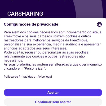
CARSHARING
NOSSAS CIDADES
Paris
Washington DC
Milan
Rome
Turin
Vienna
Berlin
Cologne
Dusseldorf
Frankfurt
Hamburg
Munich
Stuttgart
Amsterdam