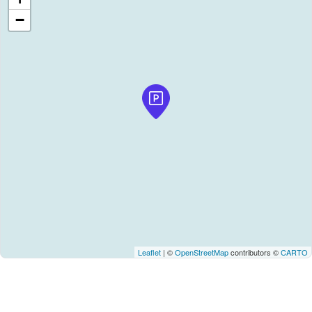
−
Leaflet
| ©
OpenStreetMap
contributors ©
CARTO