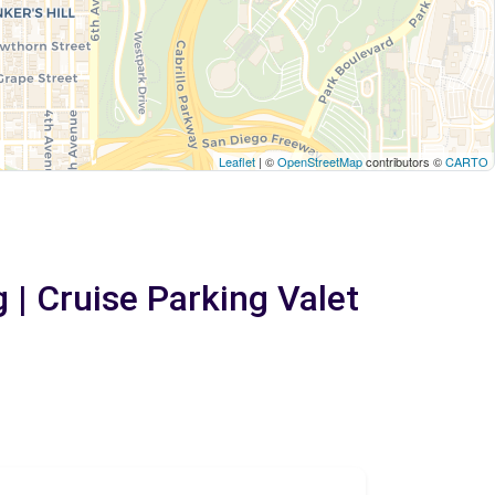
Leaflet
| ©
OpenStreetMap
contributors ©
CARTO
 | Cruise Parking Valet