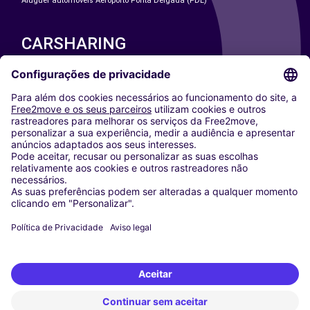
Aluguer automóveis Aeroporto Ponta Delgada (PDL)
CARSHARING
NOSSAS CIDADES
Paris
Washington DC
Milan
Rome
Turin
Vienna
Berlin
Cologne
Dusseldorf
Frankfurt
Hamburg
Munich
Stuttgart
Amsterdam