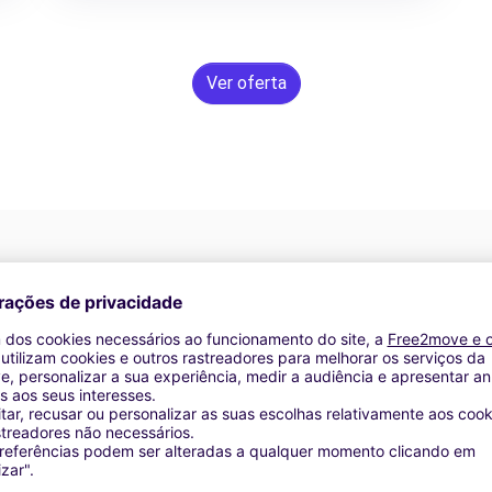
Ver oferta
Assistência 24/7
Problemas na estrada? O nosso serviço de apoio
D
os
está disponível a qualquer momento para garantir
va