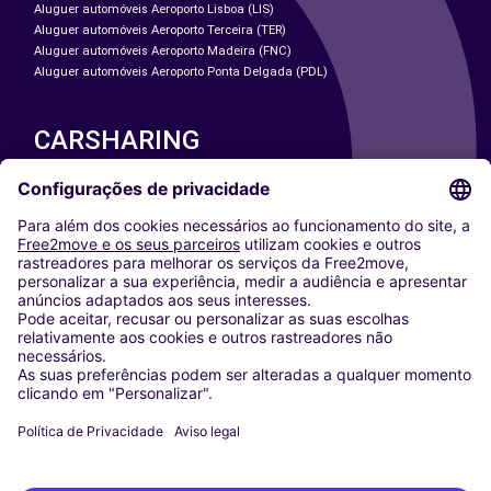
Aluguer automóveis Aeroporto Lisboa (LIS)
Aluguer automóveis Aeroporto Terceira (TER)
Aluguer automóveis Aeroporto Madeira (FNC)
Aluguer automóveis Aeroporto Ponta Delgada (PDL)
CARSHARING
NOSSAS CIDADES
Paris
Washington DC
Milan
Rome
Turin
Vienna
Berlin
Cologne
Dusseldorf
Frankfurt
Hamburg
Munich
Stuttgart
Amsterdam