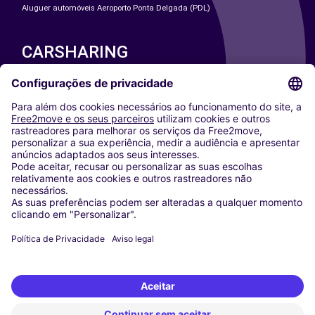
Aluguer automóveis Aeroporto Ponta Delgada (PDL)
CARSHARING
NOSSAS CIDADES
Paris
Washington DC
Milan
Rome
Turin
Vienna
Berlin
Cologne
Dusseldorf
Frankfurt
Hamburg
Munich
Stuttgart
Amsterdam