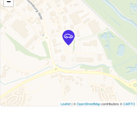
−
Leaflet
| ©
OpenStreetMap
contributors ©
CARTO